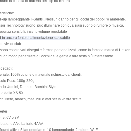
rtano la casella di batteria del clip da cintura.
eristiche:
e-up lampeggiante T-Shirts., Nessun danno per gli occhi dei popoli 'o ambiente.
sor Technology suono, può illuminare con qualsiasi suono o rumore o musica.
quenza sensibili, inseriti volume regolabile
lt-in ancora fonte di alimentazione staccabile
ri vivaci club
sono essere vari disegni e formati personalizzati, come la famosa marca di Heiken
buon modo per attirare gli occhi della gente e fare festa più interessante.
 dettagli:
eriale: 100% cotone o materiale richiesto dai clienti.
suto Peso: 180g-220g
ndo Uomini, Donne e Bambini Style.
lie dalla XS-5XL.
ri: Nero, bianco, rosa, blu e vari per la vostra scelta.
erter
one: 6V o 3V
batterie AA o batterie 4AAA.
Sound attivo, 5 lampeggiante, 10 lampeggiante, funzione Wi-Fi.