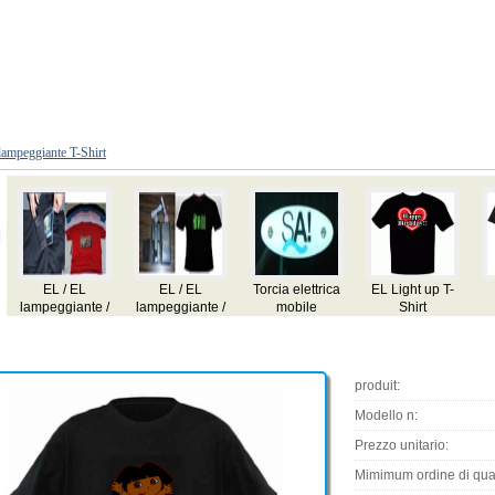
lampeggiante T-Shirt
EL / EL
EL / EL
Torcia elettrica
EL Light up T-
lampeggiante /
lampeggiante /
mobile
Shirt
audio attivo /
audio attivo /
equalizzatore
equalizzatore
T-shirt
T-shirt
produit:
Modello n:
Prezzo unitario:
Mimimum ordine di quan