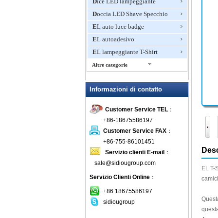
Dice LED lampeggiante
Doccia LED Shave Specchio
EL auto luce badge
EL autoadesivo
EL lampeggiante T-Shirt
Altre categorie
Giocattoli lampeggiante, Light
Up novità
Informazioni di contatto
Glow Bracciali
Customer Service TEL
：
Glow Sticks
+86-18675586197
Ice Bucket LED
Customer Service FAX
：
Lampeggiante Anello
+86-755-86101451
Lampeggiante boccali di birra
Desc
Servizio clienti E-mail
：
Lampeggiante Collana
sale@sidiougroup.com
EL T-S
Lampeggiante doccia rubinetto
Servizio Clienti Online
：
camic
Lampeggiante Fan Mini
+86 18675586197
Lampeggiante Frisbee
Questa
sidiougroup
questa
Lampeggiante Gioielli