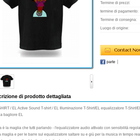
Termine di prezzi:
termine di pagamento:
Termine di consegna:
Luogo di origine:
parte
rizione di prodotto dettagliata
HIRT / EL Active Sound T-shirt / EL Illuminazione T-Shirt/EL equalizzatore T-Shirt/E
ia bagliore EL
 è la maglia che tutti parlando - l'equalizzatore audio attivato con sensibilità regol
 maglia e per le barre sul equalizzatore saltare su e giù per la musica in tempo rea