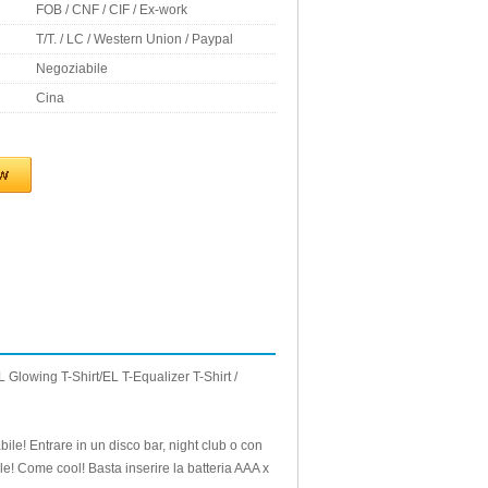
FOB / CNF / CIF / Ex-work
T/T. / LC / Western Union / Paypal
Negoziabile
Cina
L Glowing T-Shirt/EL T-Equalizer T-Shirt /
abile!
Entrare in un disco bar, night club o con
le!
Come cool!
Basta inserire la batteria AAA x