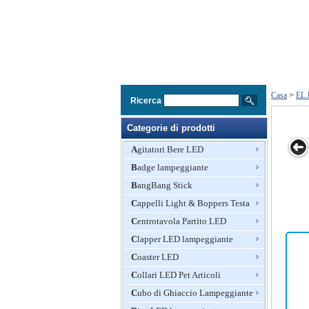
Casa
>
EL 
Ricerca
Categorie di prodotti
Agitatori Bere LED
Badge lampeggiante
L
EL / EL
EL / EL
EL / EL
EL / EL
BangBang Stick
te /
lampeggiante /
lampeggiante /
lampeggiante /
lampeggiante /
vo /
audio attivo /
audio attivo /
Cappelli Light & Boppers Testa
audio attivo /
audio attivo /
tore
equalizzatore
equalizzatore
equalizzatore
equalizzatore
Centrotavola Partito LED
T-shirt
T-shirt
T-shirt
T-shirt
Clapper LED lampeggiante
Coaster LED
Collari LED Pet Articoli
Cubo di Ghiaccio Lampeggiante