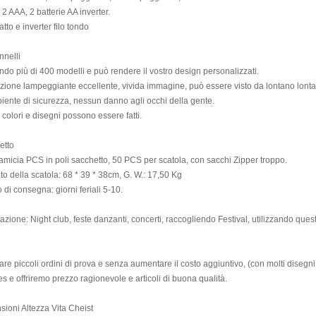
2 AAA, 2 batterie AA inverter.
atto e inverter filo tondo
nnelli
do più di 400 modelli e può rendere il vostro design personalizzati.
zione lampeggiante eccellente, vivida immagine, può essere visto da lontano lont
iente di sicurezza, nessun danno agli occhi della gente.
 colori e disegni possono essere fatti.
etto
micia PCS in poli sacchetto, 50 PCS per scatola, con sacchi Zipper troppo.
o della scatola: 68 * 39 * 38cm, G. W.: 17,50 Kg
di consegna: giorni feriali 5-10.
azione: Night club, feste danzanti, concerti, raccogliendo Festival, utilizzando questo 
are piccoli ordini di prova e senza aumentare il costo aggiuntivo, (con molti disegni
es e offriremo prezzo ragionevole e articoli di buona qualità.
ioni Altezza Vita Cheist