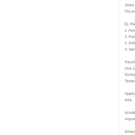
4AAA, 
Luce bacchette
Filo pi
Martini Blinky Lights
Mini torcia a LED
EL Pa
Orecchini lampeggiante
1.
Aven
2.
Fun
Scrittura scheda LED
3.
Amb
segni del LED
4.
Vari
Testa Bopper luce
USB Fan lampeggiante
Pacch
Una ca
Video Greeting Card
Format
YOYOS Giocattoli
Tempo 
Applic
folla.
Accett
inquri
Dimens