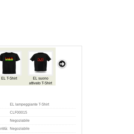
EL T-Shirt
EL suono
Lampeggiante
Suono EL
attivato T-Shirt
EL e No Harm
attivato
lampe
T-Shirt
lampeggiante
T-S
T-Shirt
EL lampeggiante T-Shirt
CLF00015
Negoziabile
tità:
Negoziabile