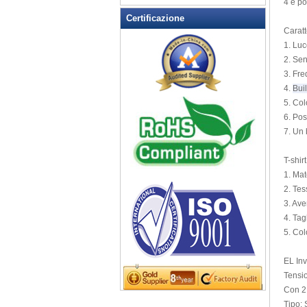
4 e po
Lampeggiante Opener Vino
Certificazione
lampeggiante orologio
Caratt
Lampeggiante Pin magnetico
1.
Luc
2.
Sen
Lampeggiante Posacenere
3.
Fre
Lampeggiante T-shirt
4.
Bui
LED lampeggiante Balls
5.
Colo
LED lampeggiante occhiali da
6.
Pos
sole
7.
Un 
LED lampeggiante tazza
T-shirt
LED portachiavi Apribottiglie
1.
Mat
LED Tea Candle Light
2.
Tes
LED Up Coltelli
3.
Ave
LED Up Cucchiaio
4.
Tag
5.
Colo
Light Up Candela
Light Up Forks
EL Inv
Light Up Penne
Tensi
Light Up Swizzle
Con 2 
Light Up vassoi
Tipo: 