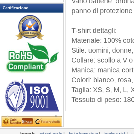
Vano batterie
:
ordin
Lampeggiante Opener Vino
Certificazione
panno di protezione
lampeggiante orologio
Lampeggiante Pin magnetico
Lampeggiante Posacenere
T
-shirt
dettagli:
Lampeggiante T-shirt
Materiale
:
100%
cot
LED lampeggiante Balls
Stile:
uomini,
donne,
LED lampeggiante occhiali da
sole
Collare
:
scollo a V
o
LED lampeggiante tazza
Manica:
manica cort
LED portachiavi Apribottiglie
Colori
: bianco
,
rosa,
LED Tea Candle Light
LED Up Coltelli
Taglia
:
XS
,
S
, M
,
L
,
LED Up Cucchiaio
Tessuto
di peso
:
18
Light Up Candela
Light Up Forks
Light Up Penne
Light Up Swizzle
Light Up vassoi
|
|
|
browse by:
agitatori bere led
badge lampeggiante
bangbang stick
c