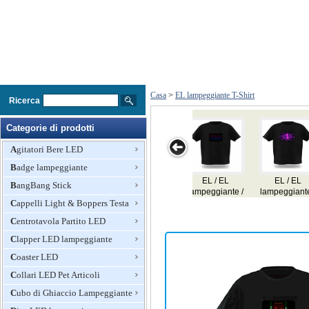
Casa
>
EL lampeggiante T-Shirt
Ricerca
Categorie di prodotti
Agitatori Bere LED
Badge lampeggiante
EL / EL
EL / EL
EL / EL
EL / EL
EL / 
BangBang Stick
eggiante /
lampeggiante /
lampeggiante /
lampeggiante /
lampeggi
io attivo /
Cappelli Light & Boppers Testa
audio attivo /
audio attivo /
audio attivo /
audio att
alizzatore
equalizzatore
equalizzatore
equalizzatore
equalizz
Centrotavola Partito LED
T-shirt
T-shirt
T-shirt
T-shirt
T-shi
Clapper LED lampeggiante
Coaster LED
Collari LED Pet Articoli
Cubo di Ghiaccio Lampeggiante