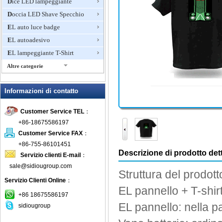
Dice LED lampeggiante
Doccia LED Shave Specchio
EL auto luce badge
EL autoadesivo
EL lampeggiante T-Shirt
Altre categorie
Giocattoli lampeggiante, Light
Up novità
Informazioni di contatto
Glow Bracciali
Customer Service TEL
：
Glow Sticks
+86-18675586197
Ice Bucket LED
Customer Service FAX
：
Lampeggiante Anello
+86-755-86101451
Lampeggiante boccali di birra
Descrizione di prodotto dett
Servizio clienti E-mail
：
Lampeggiante Collana
sale@sidiougroup.com
Struttura del prodott
Lampeggiante doccia rubinetto
Servizio Clienti Online
：
EL
pannello
+ T
-shir
Lampeggiante Fan Mini
+86 18675586197
Lampeggiante Frisbee
EL
pannello:
nella p
sidiougroup
Lampeggiante Gioielli