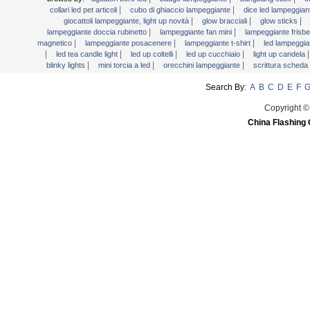
|
|
collari led pet articoli
cubo di ghiaccio lampeggiante
dice led lampeggia
Luce bacchette
|
|
|
giocattoli lampeggiante, light up novità
glow bracciali
glow sticks
|
|
lampeggiante doccia rubinetto
lampeggiante fan mini
lampeggiante frisb
Martini Blinky Lights
|
|
|
magnetico
lampeggiante posacenere
lampeggiante t-shirt
led lampeggia
Mini torcia a LED
|
|
|
|
led tea candle light
led up coltelli
led up cucchiaio
light up candela
|
|
|
blinky lights
mini torcia a led
orecchini lampeggiante
scrittura scheda
Orecchini lampeggiante
Search By:
A
B
C
D
E
F
Scrittura scheda LED
segni del LED
Copyright ©
China Flashing 
Testa Bopper luce
USB Fan lampeggiante
Video Greeting Card
YOYOS Giocattoli