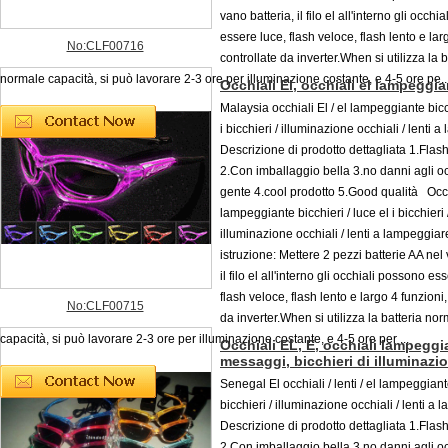
vano batteria, il filo el all'interno gli occh
essere luce, flash veloce, flash lento e lar
No:CLF00716
controllate da inverter.When si utilizza la b
normale capacità, si può lavorare 2-3 ore per illuminazione costante, e 4-5 ore pe..
Occhiali El, occhiali el lampeggia
Malaysia occhiali El / el lampeggiante bicch
i bicchieri / illuminazione occhiali / lenti 
Descrizione di prodotto dettagliata 1.Flash
2.Con imballaggio bella 3.no danni agli oc
gente 4.cool prodotto 5.Good qualità Occhi
lampeggiante bicchieri / luce el i bicchieri 
illuminazione occhiali / lenti a lampeggia
istruzione: Mettere 2 pezzi batterie AA nel 
il filo el all'interno gli occhiali possono es
flash veloce, flash lento e largo 4 funzioni,
No:CLF00715
da inverter.When si utilizza la batteria no
capacità, si può lavorare 2-3 ore per illuminazione costante, e 4-5 ore per ...
Occhiali EL, E, occhiali lampeggia
messaggi, bicchieri di illuminazi
Senegal El occhiali / lenti / el lampeggiant
bicchieri / illuminazione occhiali / lenti a
Descrizione di prodotto dettagliata 1.Flash
2.Con imballaggio bella 3.no danni agli oc