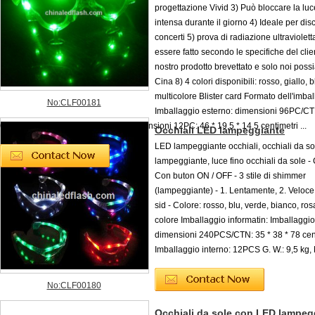
progettazione Vivid 3) Può bloccare la luc
intensa durante il giorno 4) Ideale per di
concerti 5) prova di radiazione ultraviolet
essere fatto secondo le specifiche del client
nostro prodotto brevettato e solo noi poss
Cina 8) 4 colori disponibili: rosso, giallo, 
multicolore Blister card Formato dell'imbal
No:CLF00181
Imballaggio esterno: dimensioni 96PC/CTN
61 centimetri Imballaggio interno: dimensioni 12PC: 46 * 19,5 * 14,5 centimetri ...
Occhiali LED lampeggiante
LED lampeggiante occhiali, occhiali da s
lampeggiante, luce fino occhiali da sole - 
Con buton ON / OFF - 3 stile di shimmer
(lampeggiante) - 1. Lentamente, 2. Veloce
sid - Colore: rosso, blu, verde, bianco, rosa
colore Imballaggio informatin: Imballaggio
dimensioni 240PCS/CTN: 35 * 38 * 78 cen
Imballaggio interno: 12PCS G. W.: 9,5 kg, 
No:CLF00180
Occhiali da sole con LED lampeg