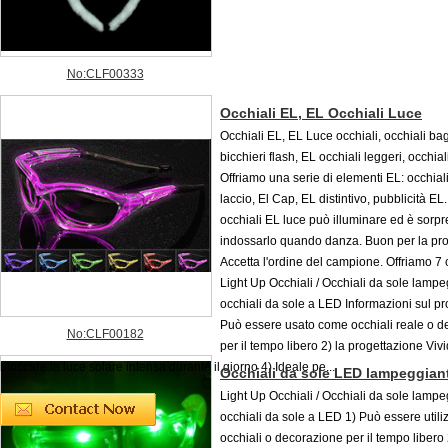
No:CLF00333
Occhiali EL, EL Occhiali Luce
Occhiali EL, EL Luce occhiali, occhiali bag
bicchieri flash, EL occhiali leggeri, occhia
Offriamo una serie di elementi EL: occhial
laccio, El Cap, EL distintivo, pubblicità EL
occhiali EL luce può illuminare ed è sorp
indossarlo quando danza. Buon per la pr
Accetta l'ordine del campione. Offriamo 7 c
Light Up Occhiali / Occhiali da sole lampe
occhiali da sole a LED Informazioni sul pr
Può essere usato come occhiali reale o d
No:CLF00182
per il tempo libero 2) la progettazione Viv
bloccare la luce solare intensa durante il giorno 4) Ideale pe...
Occhiali da sole LED lampeggian
Light Up Occhiali / Occhiali da sole lampe
occhiali da sole a LED 1) Può essere util
occhiali o decorazione per il tempo libero 