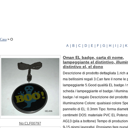
Casa
> O
A
|
B
|
C
|
D
|
E
|
F
|
G
|
H
|
I
|
J
|
K
Oman EL badge, carta di nome,
lampeggiante el distintivo, illum
distintivo el, el dono
Descrizione di prodotto dettagliata 1.rich a 
ma bellissimi regali 3.Can fare il nome le
lampeggiante 5.Good qualità EL badge / 
scheda / lampeggiante el badge / illumina
badge / el regalo Descrizione del prodotto
illuminazione Colore: qualsiasi colore Sp
pannello di EL: 0.3mm Tipo: forma diamet
centimetri DOS: materiale PVC EL Poten
AG13 (pila a bottone) Tempo di produzio
No:CLF00797
9-15 giorni lavorativi. Possiamo fare nuovi