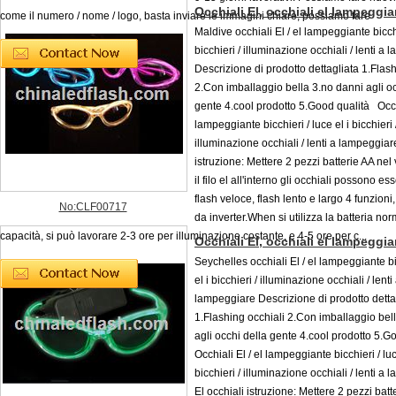
Occhiali El, occhiali el lampeggia
come il numero / nome / logo, basta inviare le immagini chiare, possiamo fare
Maldive occhiali El / el lampeggiante bicchi
bicchieri / illuminazione occhiali / lenti a
Descrizione di prodotto dettagliata 1.Flash
2.Con imballaggio bella 3.no danni agli oc
gente 4.cool prodotto 5.Good qualità Occhi
lampeggiante bicchieri / luce el i bicchieri 
illuminazione occhiali / lenti a lampeggia
istruzione: Mettere 2 pezzi batterie AA nel 
il filo el all'interno gli occhiali possono es
flash veloce, flash lento e largo 4 funzioni,
No:CLF00717
da inverter.When si utilizza la batteria no
capacità, si può lavorare 2-3 ore per illuminazione costante, e 4-5 ore per c...
Occhiali El, occhiali el lampeggia
Seychelles occhiali El / el lampeggiante bi
el i bicchieri / illuminazione occhiali / lenti
lampeggiare Descrizione di prodotto detta
1.Flashing occhiali 2.Con imballaggio bel
agli occhi della gente 4.cool prodotto 5.
Occhiali El / el lampeggiante bicchieri / luc
bicchieri / illuminazione occhiali / lenti 
El occhiali istruzione: Mettere 2 pezzi batt