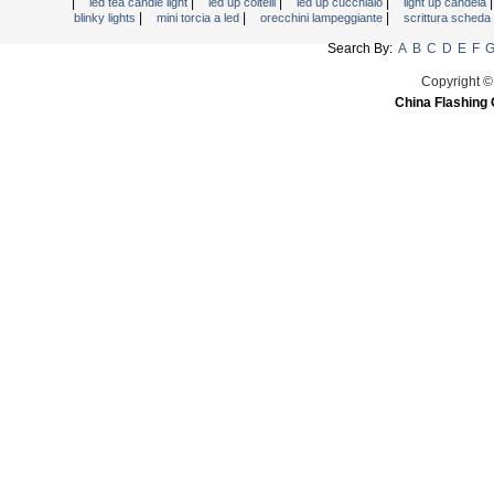
|
|
|
|
led tea candle light
led up coltelli
led up cucchiaio
light up candela
|
|
|
blinky lights
mini torcia a led
orecchini lampeggiante
scrittura scheda
Search By:
A
B
C
D
E
F
Copyright ©
China Flashing 