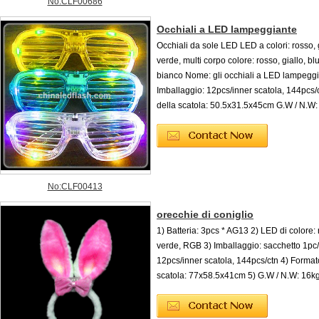
No:CLF00686
Occhiali a LED lampeggiante
Occhiali da sole LED LED a colori: rosso, g
verde, multi corpo colore: rosso, giallo, bl
bianco Nome: gli occhiali a LED lampegg
Imballaggio: 12pcs/inner scatola, 144pcs/
della scatola: 50.5x31.5x45cm G.W / N.W:
No:CLF00413
orecchie di coniglio
1) Batteria: 3pcs * AG13 2) LED di colore: 
verde, RGB 3) Imballaggio: sacchetto 1pc
12pcs/inner scatola, 144pcs/ctn 4) Format
scatola: 77x58.5x41cm 5) G.W / N.W: 16k