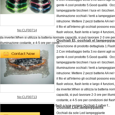
gente 4.cool prodotto 5.Good qualità Occhi
lampeggiante bicchieri / luce el i bicchieri 
illuminazione occhiali / lenti a lampeggia
istruzione: Mettere 2 pezzi batterie AA nel 
il filo el all'interno gli occhiali possono es
No:CLF00714
flash veloce, flash lento e largo 4 funzioni,
da inverter.When si utilizza la batteria normale capacità, si può lavorare 2-3 ore pe
Occhiali El, occhiali el lampeggia
illuminazione costante, e 4-5 ore per condi...
Descrizione di prodotto dettagliata 1.Flash
2.Con imballaggio bella 3.no danni agli oc
gente 4.cool prodotto 5.Good qualità Occhi
lampeggiante bicchieri / luce el i bicchieri 
illuminazione occhiali / lenti a lampeggia
istruzione: Mettere 2 pezzi batterie AA nel 
il filo el all'interno gli occhiali possono es
flash veloce, flash lento e largo 4 funzioni,
da inverter.When si utilizza la batteria no
capacità, si può lavorare 2-3 ore per illu
No:CLF00713
costante, e 4-5 ore per condizioni del fla
1.no danni agli occhi della gente 2.Can flash o luce sempre Occhiali 3.rather f...
Occhiali Led lampeggiante
Occhiali da sole Led lampeggiante