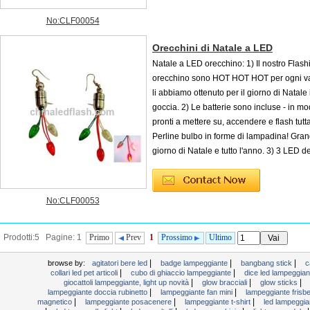
No:CLF00054
Orecchini di Natale a LED
Natale a LED orecchino: 1) Il nostro Flash
orecchino sono HOT HOT HOT per ogni va
li abbiamo ottenuto per il giorno di Natale
goccia. 2) Le batterie sono incluse - in m
pronti a mettere su, accendere e flash tutta
Perline bulbo in forme di lampadina! Grand
giorno di Natale e tutto l'anno. 3) 3 LED d
No:CLF00053
Prodotti:5 Pagine: 1
Primo
Prev
1
Prossimo
Ultimo
|
|
|
browse by:
agitatori bere led
badge lampeggiante
bangbang stick
c
|
|
collari led pet articoli
cubo di ghiaccio lampeggiante
dice led lampeggia
|
|
|
giocattoli lampeggiante, light up novità
glow bracciali
glow sticks
|
|
lampeggiante doccia rubinetto
lampeggiante fan mini
lampeggiante frisb
|
|
|
magnetico
lampeggiante posacenere
lampeggiante t-shirt
led lampeggia