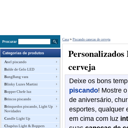
Casa
>
Piscando canecas de cerveja
Procurar
Personalizados
Categorias de produtos
Anel piscando
cerveja
Balde de Gelo LED
BangBang vara
Deixe
os bons temp
Blinky Luzes Martini
piscando
!
Mostre o
Bopper Chefe luz
de aniversário,
chur
Brincos piscando
Brinquedos piscando, Light Up
esportes
, qualquer
Novidades
em
cima
com luz
in
Candle Light Up
Chapéus Light & Boppers