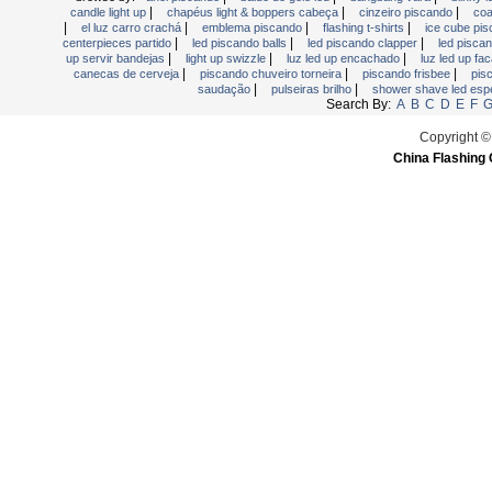
|
|
|
candle light up
chapéus light & boppers cabeça
cinzeiro piscando
coa
Piscando Jóias
|
|
|
|
el luz carro crachá
emblema piscando
flashing t-shirts
ice cube pi
Piscando Pin Magnetic
|
|
|
centerpieces partido
led piscando balls
led piscando clapper
led pisca
|
|
|
up servir bandejas
light up swizzle
luz led up encachado
luz led up fa
piscando relógio
|
|
|
canecas de cerveja
piscando chuveiro torneira
piscando frisbee
pis
|
|
saudação
pulseiras brilho
shower shave led esp
Placa de escrita LED
Search By:
A
B
C
D
E
F
Placa de vídeo saudação
Copyright ©
Pulseiras brilho
China Flashing 
Shower Shave LED Espelho
sinais LED
Sticks brilho
USB Fan Flashing
Yoyos Brinquedos