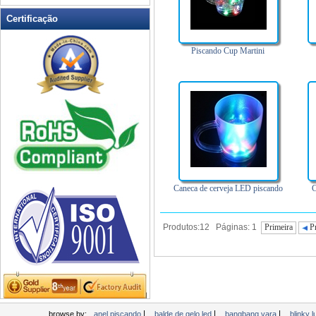
LED piscando Clapper
Certificação
LED piscando copo
LED piscando Dice
Piscando Cup Martini
LED piscando óculos de sol
Light Up Forks
Light Up Pens
Light Up Servir Bandejas
Light Up Swizzle
Luz LED Up Encachado
Luz LED Up Facas
Caneca de cerveja LED piscando
C
Luz Wands
Mini Fan piscando
Produtos:12 Páginas: 1
Primeira
P
Mini lanterna LED
Piscando abridor de vinho
Piscando canecas de cerveja
Piscando chuveiro torneira
Piscando Frisbee
|
|
|
browse by:
anel piscando
balde de gelo led
bangbang vara
blinky 