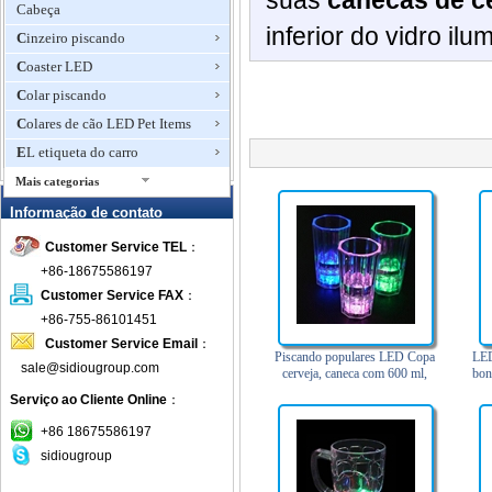
suas
canecas de c
Cabeça
inferior
do vidro
ilu
Cinzeiro piscando
Coaster LED
Colar piscando
Colares de cão LED Pet Items
EL etiqueta do carro
Mais categorias
EL Flashing T-Shirt
Informação de contato
EL Luz carro crachá
Customer Service TEL
：
Emblema piscando
+86-18675586197
Flashing T-shirts
Customer Service FAX
：
+86-755-86101451
Ice Cube piscando
Customer Service Email
：
LED abridores de garrafa
Piscando populares LED Copa
LED
sale@sidiougroup.com
chaveiro
cerveja, caneca com 600 ml,
bon
apropriado para Bar e Festa
LED agitadores da bebida
Serviço ao Cliente Online
：
LED Candle Light Chá
+86 18675586197
LED Centerpieces Partido
sidiougroup
LED piscando Balls