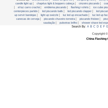
Piscando Jóias
|
|
|
candle light up
chapéus light & boppers cabeça
cinzeiro piscando
coa
|
|
|
|
el luz carro crachá
emblema piscando
flashing t-shirts
ice cube pi
Piscando Pin Magnetic
|
|
|
centerpieces partido
led piscando balls
led piscando clapper
led pisca
|
|
|
up servir bandejas
light up swizzle
luz led up encachado
luz led up fa
piscando relógio
|
|
|
canecas de cerveja
piscando chuveiro torneira
piscando frisbee
pis
Placa de escrita LED
|
|
saudação
pulseiras brilho
shower shave led esp
Search By:
A
B
C
D
E
F
Placa de vídeo saudação
Copyright ©
Pulseiras brilho
China Flashing 
Shower Shave LED Espelho
sinais LED
Sticks brilho
USB Fan Flashing
Yoyos Brinquedos