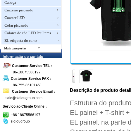
Cabeça
Cinzeiro piscando
Coaster LED
Colar piscando
Colares de cão LED Pet Items
EL etiqueta do carro
Mais categorias
EL Flashing T-Shirt
Informação de contato
EL Luz carro crachá
Customer Service TEL
：
Emblema piscando
+86-18675586197
Flashing T-shirts
Customer Service FAX
：
+86-755-86101451
Ice Cube piscando
Descrição de produto deta
Customer Service Email
：
LED abridores de garrafa
sale@sidiougroup.com
chaveiro
Estrutura do produt
LED agitadores da bebida
Serviço ao Cliente Online
：
EL painel
+ T-
shirt +
LED Candle Light Chá
+86 18675586197
EL
painel:
na parte d
LED Centerpieces Partido
sidiougroup
LED piscando Balls