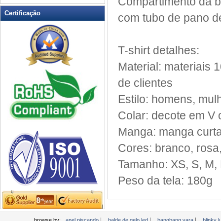
Compartimento da ba
LED piscando Clapper
Certificação
com tubo
de pano d
LED piscando copo
LED piscando Dice
LED piscando óculos de sol
T
-shirt
detalhes:
Light Up Forks
Material:
materiais
1
Light Up Pens
de clientes
Light Up Servir Bandejas
Estilo:
homens, mulh
Light Up Swizzle
Luz LED Up Encachado
Colar:
decote em V
Luz LED Up Facas
Manga:
manga curta
Luz Wands
Cores: branco
, rosa
Mini Fan piscando
Tamanho: XS
, S,
M, 
Mini lanterna LED
Piscando abridor de vinho
Peso da tela
: 180g
Piscando canecas de cerveja
Piscando chuveiro torneira
Piscando Frisbee
|
|
|
browse by:
anel piscando
balde de gelo led
bangbang vara
blinky 