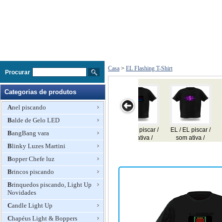
Casa
>
EL Flashing T-Shirt
Procurar
Categorias de produtos
Anel piscando
Balde de Gelo LED
 EL piscar /
EL / EL piscar /
EL / EL piscar /
EL / EL piscar /
EL / EL pi
BangBang vara
m ativa /
som ativa /
som ativa /
som ativa /
som ati
lizador T-
Blinky Luzes Martini
equalizador T-
equalizador T-
equalizador T-
equalizad
shirt
shirt
shirt
shirt
shirt
Bopper Chefe luz
Brincos piscando
Brinquedos piscando, Light Up
Novidades
Candle Light Up
Chapéus Light & Boppers