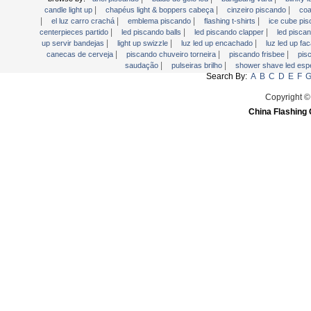
Piscando Jóias
|
|
|
candle light up
chapéus light & boppers cabeça
cinzeiro piscando
coa
|
|
|
|
el luz carro crachá
emblema piscando
flashing t-shirts
ice cube pi
Piscando Pin Magnetic
|
|
|
centerpieces partido
led piscando balls
led piscando clapper
led pisca
|
|
|
up servir bandejas
light up swizzle
luz led up encachado
luz led up fa
piscando relógio
|
|
|
canecas de cerveja
piscando chuveiro torneira
piscando frisbee
pis
Placa de escrita LED
|
|
saudação
pulseiras brilho
shower shave led esp
Search By:
A
B
C
D
E
F
Placa de vídeo saudação
Copyright ©
Pulseiras brilho
China Flashing 
Shower Shave LED Espelho
sinais LED
Sticks brilho
USB Fan Flashing
Yoyos Brinquedos