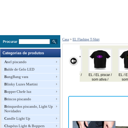
Casa
>
EL Flashing T-Shirt
Procurar
Categorias de produtos
Anel piscando
Balde de Gelo LED
 EL piscar /
EL / EL piscar /
EL / EL piscar /
EL / EL piscar /
EL / EL pi
BangBang vara
m ativa /
som ativa /
som ativa /
som ativa /
som ati
lizador T-
Blinky Luzes Martini
equalizador T-
equalizador T-
equalizador T-
equalizad
shirt
shirt
shirt
shirt
shirt
Bopper Chefe luz
Brincos piscando
Brinquedos piscando, Light Up
Novidades
Candle Light Up
Chapéus Light & Boppers