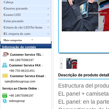
Cabeça
Cinzeiro piscando
Coaster LED
Colar piscando
Colares de cão LED Pet Items
EL etiqueta do carro
Mais categorias
EL Flashing T-Shirt
Informação de contato
EL Luz carro crachá
Customer Service TEL
：
Emblema piscando
+86-18675586197
Flashing T-shirts
Customer Service FAX
：
+86-755-86101451
Ice Cube piscando
Descrição de produto deta
Customer Service Email
：
LED abridores de garrafa
sale@sidiougroup.com
chaveiro
Estructura del produ
LED agitadores da bebida
Serviço ao Cliente Online
：
EL
panel +
camiseta
LED Candle Light Chá
+86 18675586197
EL
panel:
en
la part
LED Centerpieces Partido
sidiougroup
LED piscando Balls