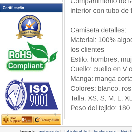
Compartimento de
l
LED piscando Clapper
Certificação
interior
con tubo de 
LED piscando copo
LED piscando Dice
LED piscando óculos de sol
Camiseta
detalles:
Light Up Forks
Material:
100%
algo
Light Up Pens
los clientes
Light Up Servir Bandejas
Estilo:
hombres, muj
Light Up Swizzle
Luz LED Up Encachado
Cuello:
cuello en V
Luz LED Up Facas
Manga:
manga
cort
Luz Wands
Colores: blanco
, ro
Mini Fan piscando
Talla: XS
, S
, M
, L
, X
Mini lanterna LED
Piscando abridor de vinho
Peso del tejido
: 180
Piscando canecas de cerveja
Piscando chuveiro torneira
Piscando Frisbee
|
|
|
browse by:
anel piscando
balde de gelo led
bangbang vara
blinky 