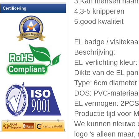
3.Kan
mensen
naa
LED Ice Bucket
Certificering
4.3-5
knipperen
LED Key Chain Bottle Openers
5.good
kwaliteit
LED knippert Balls
LED knippert Clapper
LED knippert cup
EL
badge
/
visitekaa
LED knippert Dice
Beschrijving
:
LED knippert zonnebril
LED Light Up Messen
EL
-verlichting
kleur:
LED Light Up Spoons
Dikte van de
EL
pan
LED Party Centerpieces
Type
: 6cm
diameter
LED Shower Shave Mirror
DOS:
PVC-materiaa
LED-bord schrijven
LED-borden
EL
vermogen:
2PCS
LED-Coaster
Productie
tijd voor
M
LED-Drink Stirrers
We kunnen
nieuwe
LED-Tea Light Candle
logo 's
alleen maar
,
Licht Head Bopper