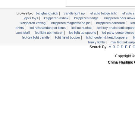
Licht Hoeden & Head Boppers
licht Wands
|
|
|
browse by:
bangbang stick
candle light up
el auto badge licht
el auto 
Light Up dienbladen
|
|
|
jojo's toys
knipperen asbak
knipperen badge
knipperen beer mok
|
|
|
knipperen ketting
knipperen magnetische pin
knipperen oorbellen
kn
Light Up Pennen
|
|
|
shirts
led halsbanden pet items
led ice bucket
led key chain bottle open
|
|
|
zonnebril
led light up messen
led light up spoons
led party centerpiece
Light Up Swizzle
|
|
|
led-tea light candle
licht head bopper
licht hoeden & head boppers
l
Light Up Vorken
|
blinky lights
mini led zaklam
Search By:
A
B
C
D
E
F
Martini Blinky Lights
Copyright ©
Mini LED zaklamp
China Flashing 
USB Knipperend Fan
Video Kaart van de Groet