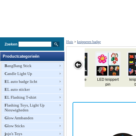
Huis
>
knipperen badge
Zoeken
Productcategorieën
BangBang Stick
Candle Light Up
knipperende
Kerst Badge
Panama EL
Turkije EL
P
EL auto badge licht
badge
Factory
badge,
badge,
EL auto sticker
visitekaartje,
visitekaartje,
vi
knipperende el
knipperende el
kni
EL Flashing T-shirt
badge,
badge,
verlichting el
verlichting el
ve
Flashing Toys, Light Up
badge, el gift
badge, el gift
ba
Nieuwigheden
Glow Armbanden
Glow Sticks
jojo's Toys