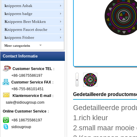
knipperen Asbak
knipperen badge
Knipperen Beer Mokken
Knipperen Faucet douche
knipperen Frisbee
Meer categorieën
Knipperen Ice Cube
Contact Informatie
Knipperen Jewelry
Customer Service TEL
：
knipperen Ketting
+86-18675586197
Knipperen Magnetische Pin
Customer Service FAX
：
knipperen Oorbellen
+86-755-86101451
knipperen Ring
Gedetailleerde productomsc
Klantenservice E-mail
：
Knipperen Wine Opener
sale@sidiougroup.com
Gedetailleerde prod
Knipperend Mini Fan
Online Customer Service
：
1.rich
kleur
knipperende klok
+86 18675586197
Knipperende T-shirts
2.small
maar mooie
sidiougroup
LED Halsbanden Pet Items