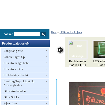
Huis
>
LED-bord schrijven
Zoeken
Productcategorieën
BangBang Stick
Candle Light Up
LED schrijven
Tabel Type TL
RGB LED
Sparkle LED
LED
EL auto badge licht
Board
LED schrijven
schrijven Board
schrijven Board
EL auto sticker
Board
EL Flashing T-shirt
Flashing Toys, Light Up
Nieuwigheden
Glow Armbanden
Glow Sticks
jojo's Toys