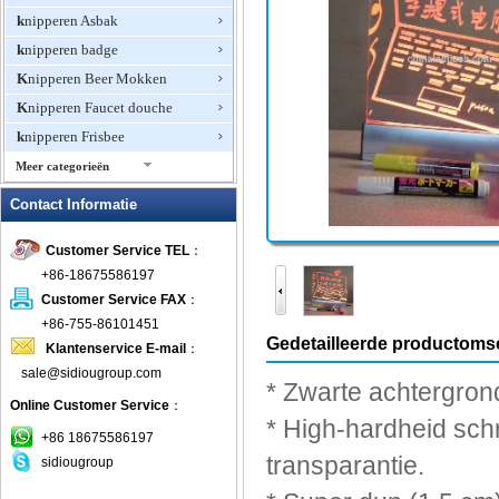
knipperen Asbak
knipperen badge
Knipperen Beer Mokken
Knipperen Faucet douche
knipperen Frisbee
Meer categorieën
Knipperen Ice Cube
Contact Informatie
Knipperen Jewelry
Customer Service TEL
：
knipperen Ketting
+86-18675586197
Knipperen Magnetische Pin
Customer Service FAX
：
knipperen Oorbellen
+86-755-86101451
knipperen Ring
Gedetailleerde productomsc
Klantenservice E-mail
：
Knipperen Wine Opener
sale@sidiougroup.com
*
Zwarte achtergron
Knipperend Mini Fan
Online Customer Service
：
*
High-
hardheid
schr
knipperende klok
+86 18675586197
Knipperende T-shirts
transparantie.
sidiougroup
LED Halsbanden Pet Items