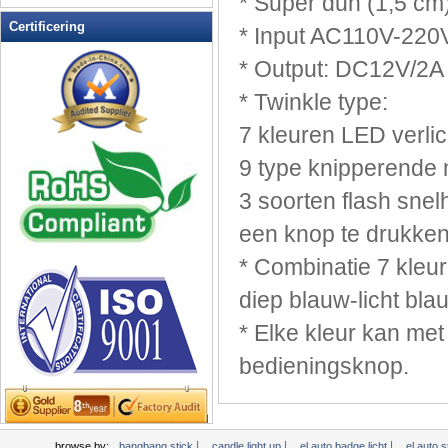
* Super
dun (
1,5 cm
LED Ice Bucket
Certificering
*
Input
AC110V
-220
LED Key Chain Bottle Openers
*
Output:
DC12V/2A
LED knippert Balls
LED knippert Clapper
*
Twinkle
type:
LED knippert cup
7 kleuren
LED verlic
LED knippert Dice
9
type
knipperende
LED knippert zonnebril
LED Light Up Messen
3 soorten
flash
snel
LED Light Up Spoons
een
knop te drukken
LED Party Centerpieces
* Combinatie
7 kleu
LED Shower Shave Mirror
diep
blauw-
licht bla
LED-bord schrijven
LED-borden
*
Elke kleur kan
met
LED-Coaster
bedieningsknop
.
LED-Drink Stirrers
LED-Tea Light Candle
Licht Head Bopper
|
|
|
browse by:
bangbang stick
candle light up
el auto badge licht
el auto 