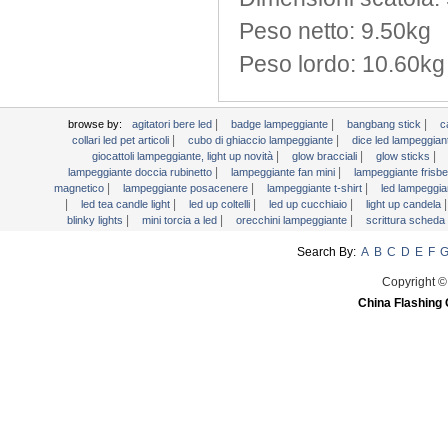
Peso netto
:
9.50kg
Peso lordo:
10.60kg
|
|
|
browse by:
agitatori bere led
badge lampeggiante
bangbang stick
c
|
|
collari led pet articoli
cubo di ghiaccio lampeggiante
dice led lampeggia
|
|
|
giocattoli lampeggiante, light up novità
glow bracciali
glow sticks
|
|
lampeggiante doccia rubinetto
lampeggiante fan mini
lampeggiante frisb
|
|
|
magnetico
lampeggiante posacenere
lampeggiante t-shirt
led lampeggia
|
|
|
|
led tea candle light
led up coltelli
led up cucchiaio
light up candela
|
|
|
blinky lights
mini torcia a led
orecchini lampeggiante
scrittura scheda
Search By:
A
B
C
D
E
F
Copyright ©
China Flashing 