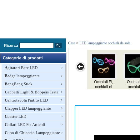
Casa
>
LED lampeggiante occhiali da sole
Ricerca
Categorie di prodotti
Agitatori Bere LED
Badge lampeggiante
Occhiali El,
Occhiali EL, E,
Occhiali El,
Occhiali Led
BangBang Stick
occhiali el
occhiali
occhiali el
lampeggiante
Cappelli Light & Boppers Testa
lampeggianti
lampeggianti,
lampeggianti
messaggi,
Centrotavola Partito LED
bicchieri di
illuminazione
Clapper LED lampeggiante
Coaster LED
Collari LED Pet Articoli
Cubo di Ghiaccio Lampeggiante