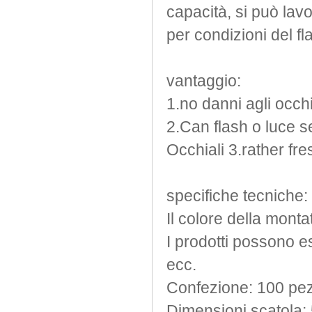
capacità,
si può lav
Luce bacchette
per
condizioni del fl
Martini Blinky Lights
Mini torcia a LED
Orecchini lampeggiante
vantaggio:
Scrittura scheda LED
1.no
danni
agli occh
segni del LED
2.Can
flash o
luce
s
Testa Bopper luce
USB Fan lampeggiante
Occhiali
3.rather
fre
Video Greeting Card
YOYOS Giocattoli
specifiche tecniche:
Il colore della monta
I prodotti possono
e
ecc.
Confezione
: 100 pe
Dimensioni scatola
: