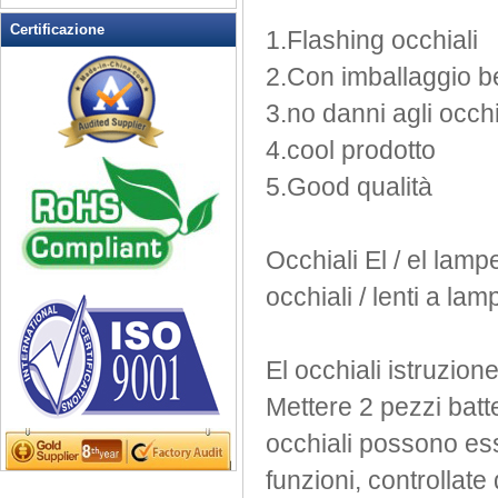
Lampeggiante Opener Vino
Certificazione
1.Flashing
occhiali
lampeggiante orologio
2.Con
imballaggio
b
Lampeggiante Pin magnetico
Lampeggiante Posacenere
3.no
danni
agli occh
Lampeggiante T-shirt
4.cool
prodotto
LED lampeggiante Balls
5.Good
qualità
LED lampeggiante occhiali da
sole
LED lampeggiante tazza
Occhiali
El
/
el
lampe
LED portachiavi Apribottiglie
occhiali
/
lenti
a lam
LED Tea Candle Light
LED Up Coltelli
LED Up Cucchiaio
El
occhiali
istruzione
Light Up Candela
Mettere
2 pezzi
batt
Light Up Forks
Light Up Penne
occhiali
possono es
Light Up Swizzle
funzioni,
controllate
Light Up vassoi