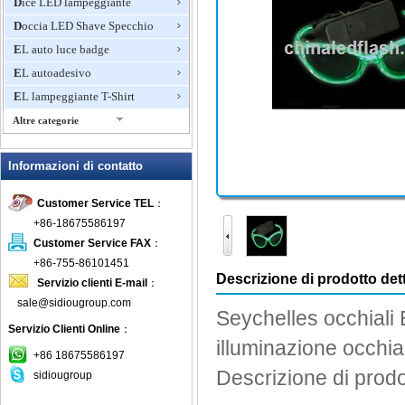
Dice LED lampeggiante
Doccia LED Shave Specchio
EL auto luce badge
EL autoadesivo
EL lampeggiante T-Shirt
Altre categorie
Giocattoli lampeggiante, Light
Up novità
Informazioni di contatto
Glow Bracciali
Customer Service TEL
：
Glow Sticks
+86-18675586197
Ice Bucket LED
Customer Service FAX
：
Lampeggiante Anello
+86-755-86101451
Lampeggiante boccali di birra
Descrizione di prodotto dett
Servizio clienti E-mail
：
Lampeggiante Collana
sale@sidiougroup.com
Seychelles
occhiali
Lampeggiante doccia rubinetto
Servizio Clienti Online
：
illuminazione
occhial
Lampeggiante Fan Mini
+86 18675586197
Lampeggiante Frisbee
Descrizione di prodo
sidiougroup
Lampeggiante Gioielli