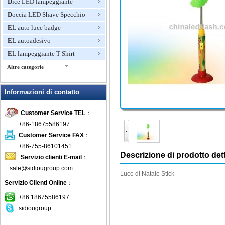
Dice LED lampeggiante
Doccia LED Shave Specchio
EL auto luce badge
EL autoadesivo
EL lampeggiante T-Shirt
Altre categorie
Giocattoli lampeggiante, Light
Up novità
Informazioni di contatto
Glow Bracciali
Customer Service TEL
：
Glow Sticks
+86-18675586197
Ice Bucket LED
Customer Service FAX
：
Lampeggiante Anello
+86-755-86101451
Lampeggiante boccali di birra
Descrizione di prodotto dett
Servizio clienti E-mail
：
Lampeggiante Collana
sale@sidiougroup.com
Luce di Natale
Stick
Lampeggiante doccia rubinetto
Servizio Clienti Online
：
Lampeggiante Fan Mini
+86 18675586197
Lampeggiante Frisbee
sidiougroup
Lampeggiante Gioielli