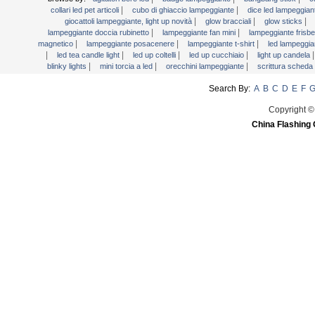
|
|
collari led pet articoli
cubo di ghiaccio lampeggiante
dice led lampeggia
Luce bacchette
|
|
|
giocattoli lampeggiante, light up novità
glow bracciali
glow sticks
|
|
lampeggiante doccia rubinetto
lampeggiante fan mini
lampeggiante frisb
Martini Blinky Lights
|
|
|
magnetico
lampeggiante posacenere
lampeggiante t-shirt
led lampeggia
Mini torcia a LED
|
|
|
|
led tea candle light
led up coltelli
led up cucchiaio
light up candela
|
|
|
blinky lights
mini torcia a led
orecchini lampeggiante
scrittura scheda
Orecchini lampeggiante
Search By:
A
B
C
D
E
F
Scrittura scheda LED
segni del LED
Copyright ©
China Flashing 
Testa Bopper luce
USB Fan lampeggiante
Video Greeting Card
YOYOS Giocattoli