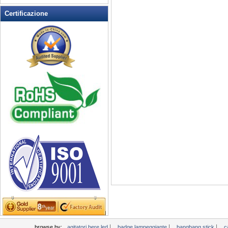
Lampeggiante Opener Vino
Certificazione
lampeggiante orologio
Lampeggiante Pin magnetico
Lampeggiante Posacenere
Lampeggiante T-shirt
LED lampeggiante Balls
LED lampeggiante occhiali da
sole
LED lampeggiante tazza
LED portachiavi Apribottiglie
LED Tea Candle Light
LED Up Coltelli
LED Up Cucchiaio
Light Up Candela
Light Up Forks
Light Up Penne
Light Up Swizzle
Light Up vassoi
|
|
|
browse by:
agitatori bere led
badge lampeggiante
bangbang stick
c