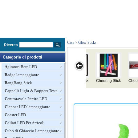
Casa
>
Glow Sticks
Ricerca
Categorie di prodotti
Agitatori Bere LED
Badge lampeggiante
Cheering Stick
Testa Bopper
Lampeggiante
Stick luce
BangBang Stick
luce
Diavolo Capo
Cappelli Light & Boppers Testa
Horn Bopper
Centrotavola Partito LED
Clapper LED lampeggiante
Coaster LED
Collari LED Pet Articoli
Cubo di Ghiaccio Lampeggiante