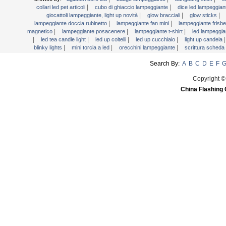
|
|
collari led pet articoli
cubo di ghiaccio lampeggiante
dice led lampeggia
Luce bacchette
|
|
|
giocattoli lampeggiante, light up novità
glow bracciali
glow sticks
|
|
lampeggiante doccia rubinetto
lampeggiante fan mini
lampeggiante frisb
Martini Blinky Lights
|
|
|
magnetico
lampeggiante posacenere
lampeggiante t-shirt
led lampeggia
Mini torcia a LED
|
|
|
|
led tea candle light
led up coltelli
led up cucchiaio
light up candela
|
|
|
blinky lights
mini torcia a led
orecchini lampeggiante
scrittura scheda
Orecchini lampeggiante
Search By:
A
B
C
D
E
F
Scrittura scheda LED
segni del LED
Copyright ©
China Flashing 
Testa Bopper luce
USB Fan lampeggiante
Video Greeting Card
YOYOS Giocattoli