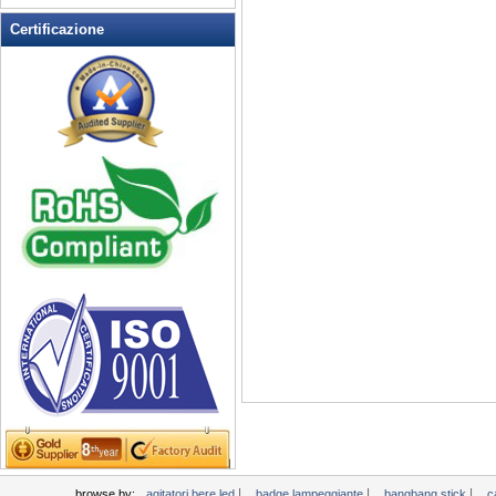
Lampeggiante Opener Vino
Certificazione
lampeggiante orologio
Lampeggiante Pin magnetico
Lampeggiante Posacenere
Lampeggiante T-shirt
LED lampeggiante Balls
LED lampeggiante occhiali da
sole
LED lampeggiante tazza
LED portachiavi Apribottiglie
LED Tea Candle Light
LED Up Coltelli
LED Up Cucchiaio
Light Up Candela
Light Up Forks
Light Up Penne
Light Up Swizzle
Light Up vassoi
|
|
|
browse by:
agitatori bere led
badge lampeggiante
bangbang stick
c