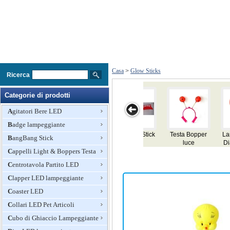
Casa
>
Glow Sticks
Ricerca
Categorie di prodotti
Agitatori Bere LED
Badge lampeggiante
ta Bopper
Lampeggiante
Stick luce
Stick luce
Stick l
BangBang Stick
luce
Diavolo Capo
Cappelli Light & Boppers Testa
Horn Bopper
Centrotavola Partito LED
Clapper LED lampeggiante
Coaster LED
Collari LED Pet Articoli
Cubo di Ghiaccio Lampeggiante