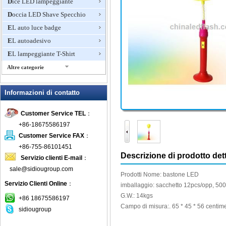
Dice LED lampeggiante
Doccia LED Shave Specchio
EL auto luce badge
EL autoadesivo
EL lampeggiante T-Shirt
Altre categorie
Giocattoli lampeggiante, Light
Up novità
Informazioni di contatto
Glow Bracciali
Customer Service TEL
：
Glow Sticks
+86-18675586197
Ice Bucket LED
Customer Service FAX
：
Lampeggiante Anello
+86-755-86101451
Lampeggiante boccali di birra
Descrizione di prodotto dett
Servizio clienti E-mail
：
Lampeggiante Collana
sale@sidiougroup.com
Prodotti
Nome:
bastone
LED
Lampeggiante doccia rubinetto
Servizio Clienti Online
：
imballaggio:
sacchetto
12pcs/opp
,
500
Lampeggiante Fan Mini
G.W.
:
14kgs
+86 18675586197
Lampeggiante Frisbee
Campo di misura
:
.
65 *
45 *
56 centime
sidiougroup
Lampeggiante Gioielli