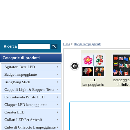
Casa
>
Badge lampeggiante
Ricerca
Categorie di prodotti
Agitatori Bere LED
Badge lampeggiante
peggiante
Natale Badge
Panama EL
Turchia EL
Pakista
BangBang Stick
istintivo
fabbrica
badge, carta di
badge, carta di
badge, ca
Cappelli Light & Boppers Testa
nome,
nome,
nome
lampeggiante
lampeggiante
lampeggi
Centrotavola Partito LED
el distintivo,
el distintivo,
el distin
illuminazione
illuminazione
illumina
Clapper LED lampeggiante
distintivo el, el
distintivo el, el
distintivo 
Coaster LED
dono
dono
don
Collari LED Pet Articoli
Cubo di Ghiaccio Lampeggiante