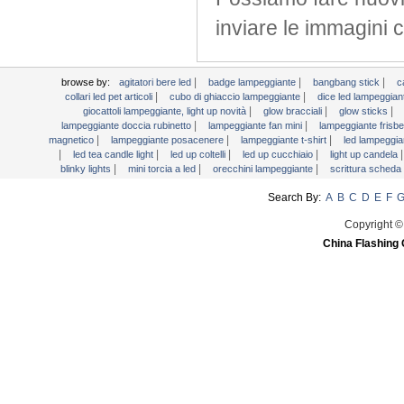
Light Up vassoi
inviare
le immagini
c
Luce bacchette
Martini Blinky Lights
Mini torcia a LED
|
|
|
browse by:
agitatori bere led
badge lampeggiante
bangbang stick
c
|
|
collari led pet articoli
cubo di ghiaccio lampeggiante
dice led lampeggia
Orecchini lampeggiante
|
|
|
giocattoli lampeggiante, light up novità
glow bracciali
glow sticks
|
|
Scrittura scheda LED
lampeggiante doccia rubinetto
lampeggiante fan mini
lampeggiante frisb
|
|
|
magnetico
lampeggiante posacenere
lampeggiante t-shirt
led lampeggia
segni del LED
|
|
|
|
led tea candle light
led up coltelli
led up cucchiaio
light up candela
|
|
|
blinky lights
mini torcia a led
orecchini lampeggiante
scrittura scheda
Testa Bopper luce
USB Fan lampeggiante
Search By:
A
B
C
D
E
F
Video Greeting Card
Copyright ©
YOYOS Giocattoli
China Flashing 