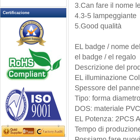
Lampeggiante Gioielli
3.Can
fare
il nome
l
Lampeggiante Opener Vino
Certificazione
4.3-5
lampeggiante
lampeggiante orologio
5.Good
qualità
Lampeggiante Pin magnetico
Lampeggiante Posacenere
Lampeggiante T-shirt
EL
badge /
nome del
LED lampeggiante Balls
el
badge /
el
regalo
LED lampeggiante occhiali da
sole
Descrizione del pro
LED lampeggiante tazza
EL
illuminazione
Col
LED portachiavi Apribottiglie
Spessore del
pannel
LED Tea Candle Light
LED Up Coltelli
Tipo
: forma
diametr
LED Up Cucchiaio
DOS
: materiale
PV
Light Up Candela
EL
Potenza
: 2PCS
Light Up Forks
Light Up Penne
Tempo di produzion
Light Up Swizzle
Possiamo fare
nuovi