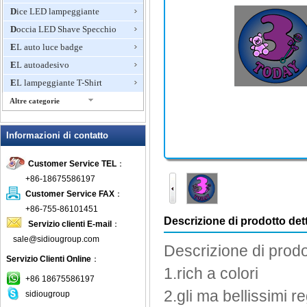
Dice LED lampeggiante
Doccia LED Shave Specchio
EL auto luce badge
EL autoadesivo
EL lampeggiante T-Shirt
Altre categorie
Giocattoli lampeggiante, Light
Up novità
Informazioni di contatto
Glow Bracciali
Customer Service TEL
：
Glow Sticks
+86-18675586197
Ice Bucket LED
Customer Service FAX
：
Lampeggiante Anello
+86-755-86101451
Lampeggiante boccali di birra
Descrizione di prodotto dett
Servizio clienti E-mail
：
Lampeggiante Collana
sale@sidiougroup.com
Descrizione di prodo
Lampeggiante doccia rubinetto
Servizio Clienti Online
：
1.rich
a colori
Lampeggiante Fan Mini
+86 18675586197
Lampeggiante Frisbee
2.gli
ma
bellissimi re
sidiougroup