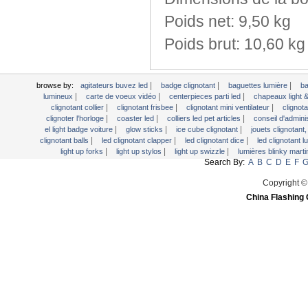
Poids net
:
9,50 kg
Poids brut:
10,60 kg
|
|
|
browse by:
agitateurs buvez led
badge clignotant
baguettes lumière
b
|
|
|
lumineux
carte de voeux vidéo
centerpieces parti led
chapeaux light 
|
|
|
clignotant collier
clignotant frisbee
clignotant mini ventilateur
clignot
|
|
|
clignoter l'horloge
coaster led
colliers led pet articles
conseil d'adminis
|
|
|
el light badge voiture
glow sticks
ice cube clignotant
jouets clignotant
|
|
|
clignotant balls
led clignotant clapper
led clignotant dice
led clignotant 
|
|
|
light up forks
light up stylos
light up swizzle
lumières blinky marti
Search By:
A
B
C
D
E
F
Copyright ©
China Flashing 