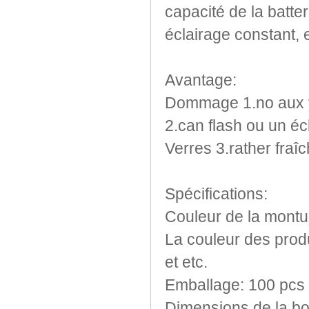
capacité de la batter
Light Up Bougie
éclairage constant
,
Light Up de service Plateaux
Light Up Forks
Light Up Stylos
Avantage
:
Light Up Swizzle
Dommage
1.no
aux
Lumières Blinky Martini
2.can
flash ou
un éc
Mini lampe de poche LED
Panneaux LED
Verres
3.rather
fraî
Seau à glace LED
Ventilateur USB clignotant
Spécifications:
Couleur de la montu
La couleur
des prod
et
etc
.
Emballage:
100 pcs
Dimensions de la bo