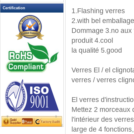
à LED
Certification
1.Flashing
verres
Douche LED Rasage Mirror
2.with
bel emballag
EL autocollant de voiture
EL clignotant T-shirt
Dommage
3.no
aux
EL Light Badge voiture
produit
4.cool
Glow Sticks
la qualité
5.good
Ice Cube clignotant
Jouets clignotant, Light Up
Nouveautés
Verres
El
/
el
clignot
Jouets yoyos
verres
/
verres
clign
Jusqu'à LED Couteaux
LED clés Bottle Openers chaîne
LED clignotant Balls
El
verres
d'instructi
LED clignotant Clapper
Mettez
2
morceaux
LED clignotant Dice
LED clignotant lunettes
l'intérieur des
verres
LED clignotant tasse
large de
4 fonctions
LED Jusqu'à Cuiller