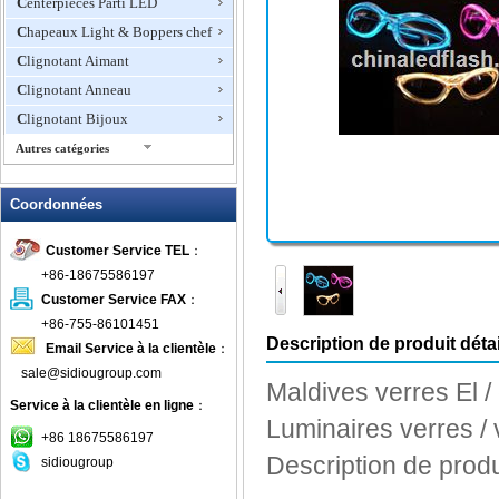
Centerpieces Parti LED
Chapeaux Light & Boppers chef
Clignotant Aimant
Clignotant Anneau
Clignotant Bijoux
Autres catégories
Clignotant Cendrier
Coordonnées
Clignotant Collier
Clignotant Frisbee
Customer Service TEL
：
Clignotant mini ventilateur
+86-18675586197
Clignotant ouvreur de vin
Customer Service FAX
：
Clignotant robinet de douche
+86-755-86101451
Description de produit détai
Email Service à la clientèle
：
Clignotant T-shirts
sale@sidiougroup.com
Clignotant Verres à Bière
Maldives
verres
El
/
Service à la clientèle en ligne
：
clignoter l'horloge
Luminaires
verres
/
Coaster LED
+86 18675586197
Description de produi
sidiougroup
Colliers LED Pet Articles
Conseil d'administration par écrit