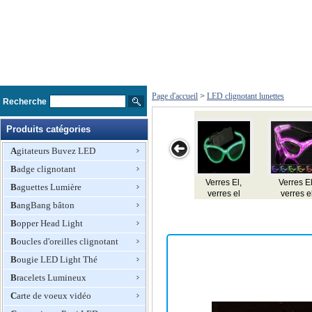
Page d'accueil
>
LED clignotant lunettes
Recherche
Produits catégories
Agitateurs Buvez LED
Badge clignotant
Verres EL, E,
Verres El,
Led clignotant
Led clignotant
Baguettes Lumière
lunettes
verres el
Verres
Verres
cli
clignotantes, e,
BangBang bâton
clignotants
verres
Bopper Head Light
d'éclairage
Boucles d'oreilles clignotant
Bougie LED Light Thé
Bracelets Lumineux
Carte de voeux vidéo