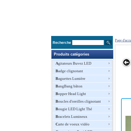
Page d'accu
Recherche
Produits catégories
Agitateurs Buvez LED
Badge clignotant
2013 mode
Clignotant
Collier de
Lumineux LE
Baguettes Lumière
clignotant
électroniques
chien LED,
collier de votr
collier de chien
LED collier de
BangBang bâton
Divers Sangles
chien, Fait de
LED, fait de
chien, Convient
et LED
toile de nylon
Bopper Head Light
nylon
pour le cadeau
couleurs sont
promotionnel
disponibles
Boucles d'oreilles clignotant
Bougie LED Light Thé
Bracelets Lumineux
Carte de voeux vidéo