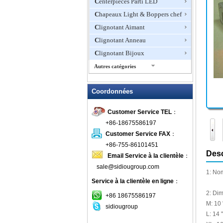
Centerpieces Parti LED
Chapeaux Light & Boppers chef
Clignotant Aimant
Clignotant Anneau
Clignotant Bijoux
Autres catégories
Clignotant Cendrier
Coordonnées
Clignotant Collier
Clignotant Frisbee
Customer Service TEL
：
Clignotant mini ventilateur
+86-18675586197
Clignotant ouvreur de vin
Customer Service FAX
：
Clignotant robinet de douche
+86-755-86101451
Desc
Email Service à la clientèle
：
Clignotant T-shirts
sale@sidiougroup.com
Clignotant Verres à Bière
1: No
Service à la clientèle en ligne
：
clignoter l'horloge
2:
Dim
Coaster LED
+86 18675586197
M
: 10 
sidiougroup
Colliers LED Pet Articles
L:
14 "
Conseil d'administration par écrit