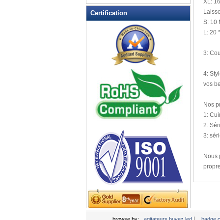
XL
: 16
à LED
Laisse
Certification
Douche LED Rasage Mirror
S
: 10
EL autocollant de voiture
L:
20 
EL clignotant T-shirt
3:
Cou
EL Light Badge voiture
Glow Sticks
4:
Styl
Ice Cube clignotant
vos be
Jouets clignotant, Light Up
Nouveautés
Nos p
1:
Cui
Jouets yoyos
2: Sér
Jusqu'à LED Couteaux
3
: sér
LED clés Bottle Openers chaîne
LED clignotant Balls
Nous 
propre
LED clignotant Clapper
LED clignotant Dice
LED clignotant lunettes
LED clignotant tasse
LED Jusqu'à Cuiller
|
browse by:
agitateurs buvez led
badge c