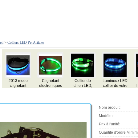
eil
>
Colliers LED Pet Articles
D
2,5 cm de
2.5cm collier
LED Dog
Eclairage LED
e
haute qualité
de chien en
harnais de
colliers pour
collier de chien
nylon avec
sécurité avec
animaux
en nylon avec
clignotant LED
des formes
familiers pour
lumière
et lueur dans
différentes pour
chiens, faite de
clignotante
l'obscurité Strip
chien en laisse,
matériaux
Nom produit:
LED
beaucoup plus
réfléchissants
attrayant
Modèle n:
Prix à l'unité:
Quantité d'ordre Mimi