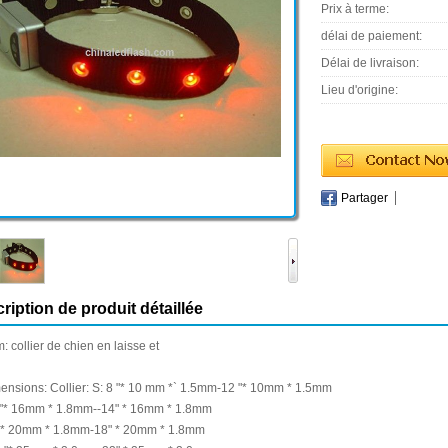
Prix à terme:
délai de paiement:
Délai de livraison:
Lieu d'origine:
Partager
ription de produit détaillée
m:
collier de chien
en laisse
et
ensions:
Collier
: S:
8 "
* 10
mm
*
`
1.5mm-
12 "
* 10mm
*
1.5mm
"
* 16mm
*
1.8mm
-
-14"
* 16mm
*
1.8mm
* 20mm
*
1.8mm
-
18"
* 20mm
*
1.8mm