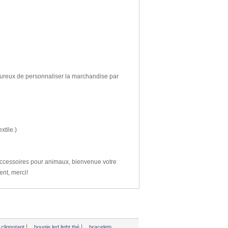
ureux de personnaliser
la marchandise par
extile
.
)
ccessoires pour animaux,
bienvenue
votre
ent
, merci!
|
|
 clignotant
bougie led light thé
bracelets