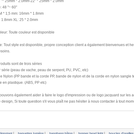
 "
*
25mm *
2.0mm
-
22"
*
25mm *
2.0mm
:
48 "
~ 60"
 M
*
1,5 mm
: 16mm
*
1.8mm
*
1.8mm
XL:
25 *
2.0mm
leur: Toute
couleur est disponible
e:
Tout style est
disponible,
propre conception
client a également
bienvenues
et
he
soins.
roduits
sont
de trois
séries
r
série (
peau de vache,
peau de serpent
, PU,
​​PVC, etc
)
ie
Nylon
(PP
bande et
la corde
PP
, bande
de nylon
et de la corde
en nylon
sangle
t
ie
en plastique
.
(
ABS, PP
etc
)
pouvons également
aider à faire
le logo
d'impression ou de
logo jacquard
sur les
a
 design,
Si
toute question
s'il vous plaît ne
pas hésiter à nous
contacter à tout mom
|
|
|
|
lignotant
baguettes lumière
bangbang bâton
bopper head light
boucles d'oreilles