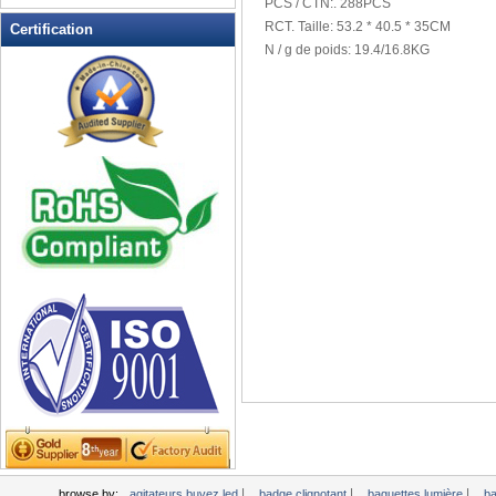
PCS / CTN
:
.
288PCS
à LED
RCT.
Taille:
53.2
*
40.5
*
35CM
Certification
Douche LED Rasage Mirror
N
/ g de poids
:
19.4/16.8KG
EL autocollant de voiture
EL clignotant T-shirt
EL Light Badge voiture
Glow Sticks
Ice Cube clignotant
Jouets clignotant, Light Up
Nouveautés
Jouets yoyos
Jusqu'à LED Couteaux
LED clés Bottle Openers chaîne
LED clignotant Balls
LED clignotant Clapper
LED clignotant Dice
LED clignotant lunettes
LED clignotant tasse
LED Jusqu'à Cuiller
|
|
|
browse by:
agitateurs buvez led
badge clignotant
baguettes lumière
b