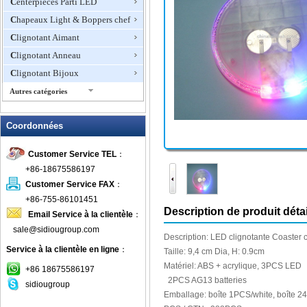
Centerpieces Parti LED
Chapeaux Light & Boppers chef
Clignotant Aimant
Clignotant Anneau
Clignotant Bijoux
Autres catégories
Clignotant Cendrier
Coordonnées
Clignotant Collier
Clignotant Frisbee
Customer Service TEL
：
Clignotant mini ventilateur
+86-18675586197
Clignotant ouvreur de vin
Customer Service FAX
：
Clignotant robinet de douche
+86-755-86101451
Description de produit détai
Email Service à la clientèle
：
Clignotant T-shirts
sale@sidiougroup.com
Clignotant Verres à Bière
Description:
LED
clignotante
Coaster
Service à la clientèle en ligne
：
clignoter l'horloge
Taille:
9,4 cm
Dia
,
H:
0.9cm
Matériel: ABS
+ acrylique
,
3PCS
LED
Coaster LED
+86 18675586197
2PCS
AG13
batteries
sidiougroup
Colliers LED Pet Articles
Emballage: boîte
1PCS/white
, boîte
24
Conseil d'administration par écrit