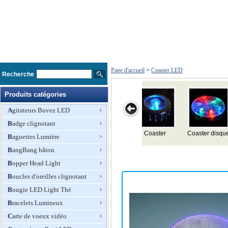
Page d'accueil
>
Coaster LED
Recherche
Produits catégories
Agitateurs Buvez LED
Badge clignotant
isque
Coaster
Clignotant
Coaster
Clignotant
Baguettes Lumière
Piscando
Coaster
autocollant
BangBang bâton
Bopper Head Light
Boucles d'oreilles clignotant
Bougie LED Light Thé
Bracelets Lumineux
Carte de voeux vidéo