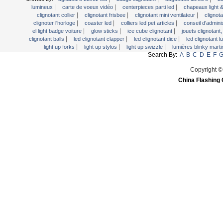
|
|
|
lumineux
carte de voeux vidéo
centerpieces parti led
chapeaux light 
Light Up Bougie
|
|
|
clignotant collier
clignotant frisbee
clignotant mini ventilateur
clignot
|
|
|
clignoter l'horloge
coaster led
colliers led pet articles
conseil d'adminis
Light Up de service Plateaux
|
|
|
el light badge voiture
glow sticks
ice cube clignotant
jouets clignotant
Light Up Forks
|
|
|
clignotant balls
led clignotant clapper
led clignotant dice
led clignotant 
|
|
|
light up forks
light up stylos
light up swizzle
lumières blinky marti
Light Up Stylos
Search By:
A
B
C
D
E
F
Light Up Swizzle
Copyright ©
Lumières Blinky Martini
China Flashing 
Mini lampe de poche LED
Panneaux LED
Seau à glace LED
Ventilateur USB clignotant