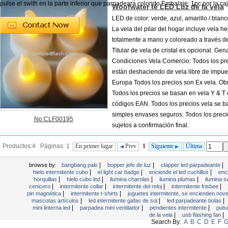
pulse el swith en la parte inferior que parpadeará colorido Embalaje: 1pc por la caja
Woofwater té LED Luz de la vela
LED de color: verde, azul, amarillo / blanc
La vela del pilar del hogar incluye vela h
totalmente a mano y coloreado a través de
Titular de vela de cristal es opcional. Gen
Condiciones Vela Comercio: Todos los pr
están deshaciendo de vela libre de impue
Europa Todos los precios son Ex vela. Obr
Todos los precios se basan en vela Y & T
códigos EAN. Todos los precios vela se 
simples envases seguros. Todos los preci
No:CLF00195
sujetos a confirmación final.
Productos:4 Páginas: 1
En primer lugar
Prev
1
Siguiente
Última
|
|
|
browse by:
bangbang palo
bopper jefe de luz
clapper led parpadeante
|
|
|
hielo intermitente cubo
el light car badge
enciende el led cuchillos
enc
|
|
|
|
horquillas
hielo cubo led
ilumina charolas
ilumina plumas
ilumina s
|
|
|
|
cenicero
intermitente collar
intermitente del reloj
intermitente frisbee
|
|
pin magnética
intermitente t-shirts
juguetes intermitente, se encienden no
|
|
|
mascotas artículos
led intermitente gafas de sol
led parpadeante bolas
|
|
|
mini linterna led
parpadea mini ventilador
pendientes intermitente
puls
|
|
de la vela
usb flashing fan
Search By:
A
B
C
D
E
F