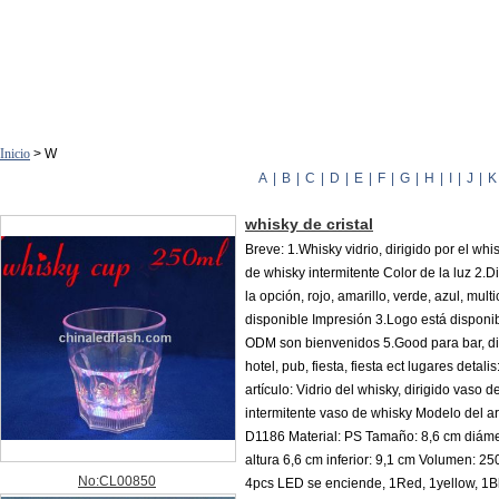
Inicio
> W
A
|
B
|
C
|
D
|
E
|
F
|
G
|
H
|
I
|
J
|
K
whisky de cristal
Breve: 1.Whisky vidrio, dirigido por el whis
de whisky intermitente Color de la luz 2.Di
la opción, rojo, amarillo, verde, azul, multi
disponible Impresión 3.Logo está disponi
ODM son bienvenidos 5.Good para bar, di
hotel, pub, fiesta, fiesta ect lugares detal
artículo: Vidrio del whisky, dirigido vaso d
intermitente vaso de whisky Modelo del ar
D1186 Material: PS Tamaño: 8,6 cm diámet
altura 6,6 cm inferior: 9,1 cm Volumen: 2
No:CL00850
4pcs LED se enciende, 1Red, 1yellow, 1B