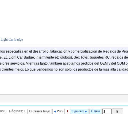
 Light Car Badge
mos
especializa
en el desarrollo,
fabricación y comercialización de
Regalos de Pro
e,
EL Light
Car
Badge
, intermitente
etc
globos)
, Sex Toys
, Juguetes
RC
, regalos
de
ejores
servicios.
Mientras tanto
, también aceptamos
pedidos del OEM
y del ODM
c
s clientes
mejor.
Lo que vendemos
no son sólo los
productos de la
más alta calida
tos:0 Páginas: 1
En primer lugar
Prev
1
Siguiente
Última