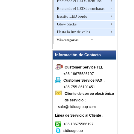
Enciende el LED Cuchillos
Enciende el LED de cucharas
Escrito LED bordo
Glow Sticks
Hasta la luz de velas
Más categorías
Hasta la luz Horquillas
Información de Contacto
Hielo Cubo LED
Ilumina charolas
Customer Service TEL
：
Ilumina Plumas
+86-18675586197
Ilumina Swizzle
Customer Service FAX
：
Insignia intermitente
+86-755-86101451
Cliente de correo electrónico
Intermitente abrelatas del vino
de servicio
：
Intermitente anillo
sale@sidiougroup.com
Intermitente Cenicero
Línea de Servicio al Cliente
：
Intermitente collar
+86 18675586197
intermitente del reloj
sidiougroup
Intermitente Frisbee