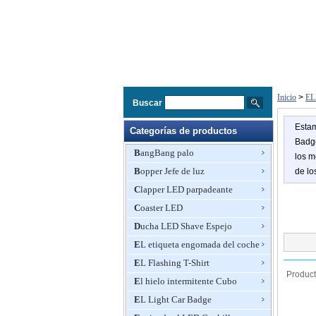
Inicio
>
EL
Buscar
Esta
Categorías de productos
Badg
BangBang palo
los m
Bopper Jefe de luz
de lo
Clapper LED parpadeante
Coaster LED
Ducha LED Shave Espejo
EL etiqueta engomada del coche
EL Flashing T-Shirt
Produc
El hielo intermitente Cubo
EL Light Car Badge