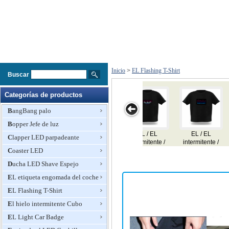
Inicio
>
EL Flashing T-Shirt
Buscar
Categorías de productos
BangBang palo
Bopper Jefe de luz
EL / EL
EL / EL
EL / EL
EL / EL
Clapper LED parpadeante
intermitente /
intermitente /
intermitente /
intermitente /
i
sonido activo /
Coaster LED
sonido activo /
sonido activo /
sonido activo /
so
ecualizador T-
ecualizador T-
ecualizador T-
ecualizador T-
e
Ducha LED Shave Espejo
shirt
shirt
shirt
shirt
EL etiqueta engomada del coche
EL Flashing T-Shirt
El hielo intermitente Cubo
EL Light Car Badge