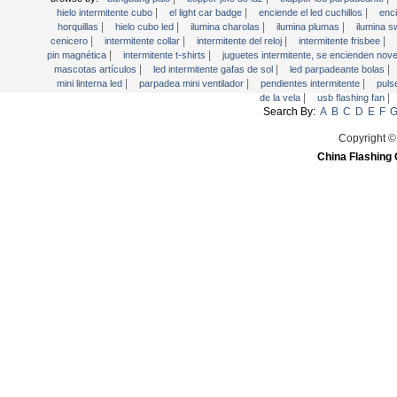
Mini linterna LED
|
|
|
hielo intermitente cubo
el light car badge
enciende el led cuchillos
enc
|
|
|
|
horquillas
hielo cubo led
ilumina charolas
ilumina plumas
ilumina s
Parpadea mini ventilador
|
|
|
|
cenicero
intermitente collar
intermitente del reloj
intermitente frisbee
|
|
pin magnética
intermitente t-shirts
juguetes intermitente, se encienden no
Pendientes intermitente
|
|
|
mascotas artículos
led intermitente gafas de sol
led parpadeante bolas
Pulseras Glow
|
|
|
mini linterna led
parpadea mini ventilador
pendientes intermitente
puls
|
|
de la vela
usb flashing fan
señales LED
Search By:
A
B
C
D
E
F
Sombreros de luz y Boppers Jefe
Copyright ©
Taza de LED parpadeante
China Flashing 
Té LED Luz de la vela
USB Flashing Fan
Vídeo de Tarjetas de Felicitación
YoYos Juguetes