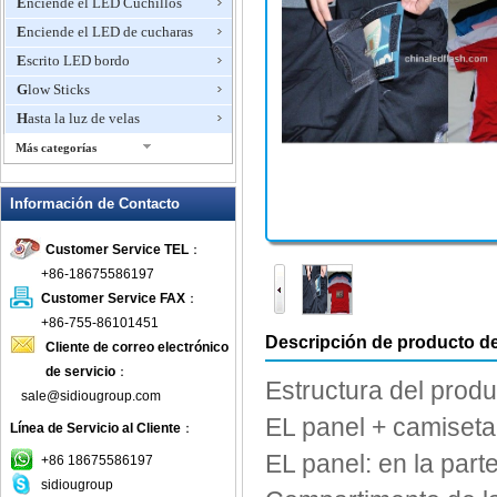
Enciende el LED Cuchillos
Enciende el LED de cucharas
Escrito LED bordo
Glow Sticks
Hasta la luz de velas
Más categorías
Hasta la luz Horquillas
Información de Contacto
Hielo Cubo LED
Ilumina charolas
Customer Service TEL
：
Ilumina Plumas
+86-18675586197
Ilumina Swizzle
Customer Service FAX
：
Insignia intermitente
+86-755-86101451
Descripción de producto de
Cliente de correo electrónico
Intermitente abrelatas del vino
de servicio
：
Intermitente anillo
Estructura del produ
sale@sidiougroup.com
Intermitente Cenicero
EL
panel +
camiseta
Línea de Servicio al Cliente
：
Intermitente collar
EL
panel:
en
la part
+86 18675586197
intermitente del reloj
sidiougroup
Intermitente Frisbee