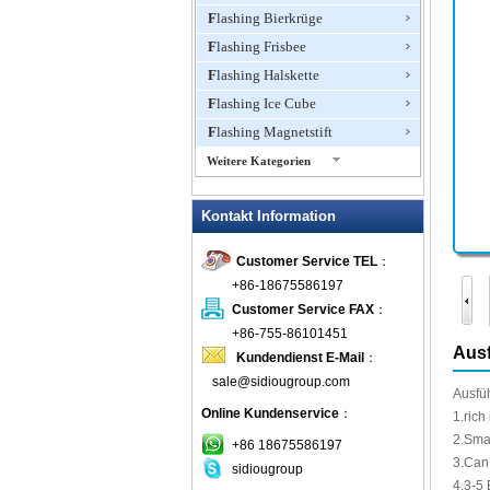
Flashing Bierkrüge
Flashing Frisbee
Flashing Halskette
Flashing Ice Cube
Flashing Magnetstift
Weitere Kategorien
Flashing Ohrringe
Kontakt Information
Flashing Ring
Flashing Schmuck
Customer Service TEL
：
Flashing Toys, Light Up
+86-18675586197
Neuheiten
Customer Service FAX
：
Flashing T-Shirts
+86-755-86101451
Flashing Wasserhahn Dusche
Ausf
Kundendienst E-Mail
：
Flashing Weinöffner
sale@sidiougroup.com
Ausfü
Glow Sticks
Online Kundenservice
：
1.rich
LED blinkt Balls
2.Sma
+86 18675586197
LED blinkt Clapper
3.Can
sidiougroup
4,3-5