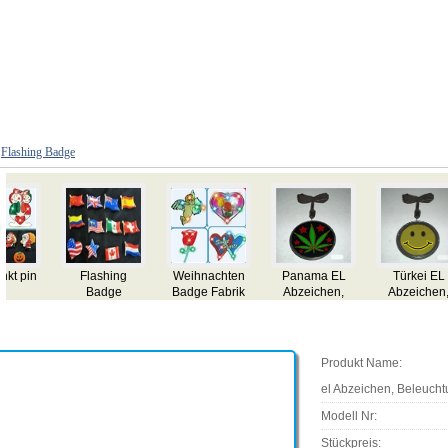
>
Flashing Badge
Pakistan EL
Tunesien El
Oman EL
Norwegen EL
Abzeichen,
Badge,
Abzeichen,
Abzeichen,
Visitenkarte,
Visitenkarte,
Visitenkarte,
Visitenkarte,
blinkt el
blinkt el
blinkt el
blinkt el
Abzeichen,
Abzeichen,
Abzeichen,
Abzeichen,
Beleuchtung el
Beleuchtung el
Beleuchtung el
Beleuchtung el
B
Produkt Name:
Abzeichen, el
Abzeichen, el
Abzeichen, el
Abzeichen, el
A
Geschenk
Geschenk
Geschenk
Geschenk
el Abzeichen, Beleucht
Modell Nr:
Stückpreis: