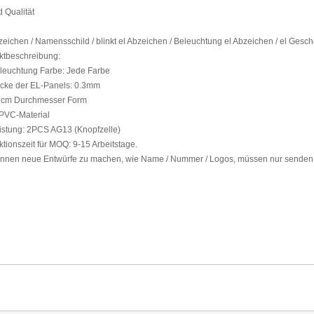
d
Qualität
zeichen
/
Namensschild
/ blinkt
el
Abzeichen
/
Beleuchtung
el
Abzeichen
/ el
Gesch
ktbeschreibung:
leuchtung
Farbe
: Jede Farbe
icke der
EL-Panels
: 0.3mm
 cm
Durchmesser
Form
PVC-Material
istung:
2PCS
AG13
(Knopfzelle)
tionszeit für
MOQ:
9-15
Arbeitstage.
önnen
neue Entwürfe
zu machen,
wie
Name / Nummer
/
Logos,
müssen nur
senden 