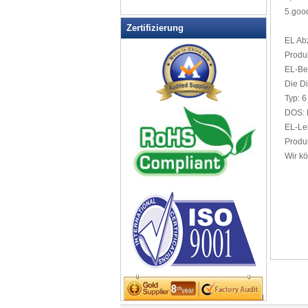
LED blinkt Dice
5.goo
LED blinkt Sonnenbrille
Zertifizierung
LED blinkt Tasse
EL
Ab
LED Coaster
Produ
EL
-Be
LED Drink Rührer
Die D
LED Eiseimer
Typ:
6
LED Hundehalsband Pet Items
DOS
:
LED Light Up Messer
EL
-Le
Produk
LED Light Up Spoons
Wir k
LED Schlüsselanhänger
Flaschenöffner
LED Tafel
LED Teelicht
LED-Dusche-Rasur Spiegel
LED-Partei Mittelstücke
LED-Schilder
Leucht-Armbänder
Licht Hüte & Kopfschmuck