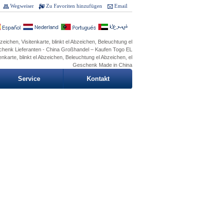
Wegweiser
Zu Favoriten hinzufügen
Email
eichen, Visitenkarte, blinkt el Abzeichen, Beleuchtung el
chenk Lieferanten - China Großhandel – Kaufen Togo EL
enkarte, blinkt el Abzeichen, Beleuchtung el Abzeichen, el
Geschenk Made in China
Service
Kontakt