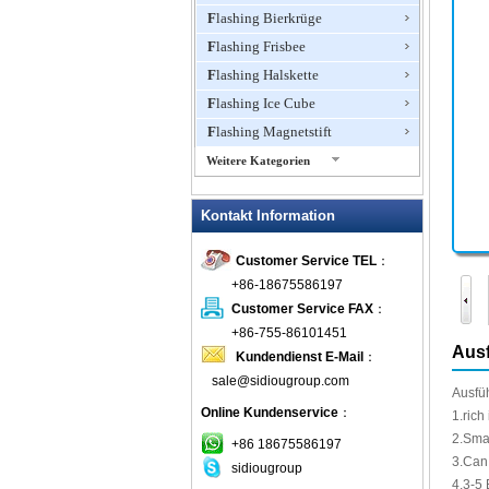
Flashing Bierkrüge
Flashing Frisbee
Flashing Halskette
Flashing Ice Cube
Flashing Magnetstift
Weitere Kategorien
Flashing Ohrringe
Kontakt Information
Flashing Ring
Flashing Schmuck
Customer Service TEL
：
Flashing Toys, Light Up
+86-18675586197
Neuheiten
Customer Service FAX
：
Flashing T-Shirts
+86-755-86101451
Flashing Wasserhahn Dusche
Ausf
Kundendienst E-Mail
：
Flashing Weinöffner
sale@sidiougroup.com
Ausfü
Glow Sticks
Online Kundenservice
：
1.rich
LED blinkt Balls
2.Sma
+86 18675586197
LED blinkt Clapper
3.Can
sidiougroup
4,3-5