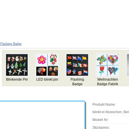
>
Flashing Badge
ma EL
Türkei EL
Pakistan EL
Tunesien El
Oman EL
ichen,
Abzeichen,
Abzeichen,
Badge,
Abzeichen
nkarte,
Visitenkarte,
Visitenkarte,
Visitenkarte,
Visitenkart
nkt el
blinkt el
blinkt el
blinkt el
blinkt el
ichen,
Abzeichen,
Abzeichen,
Abzeichen,
Abzeichen
htung el
Beleuchtung el
Beleuchtung el
Beleuchtung el
Beleuchtung
Produkt Name:
hen, el
Abzeichen, el
Abzeichen, el
Abzeichen, el
Abzeichen,
chenk
Geschenk
Geschenk
Geschenk
Geschen
blinkt el Abzeichen, B
Modell Nr:
Stückpreis: