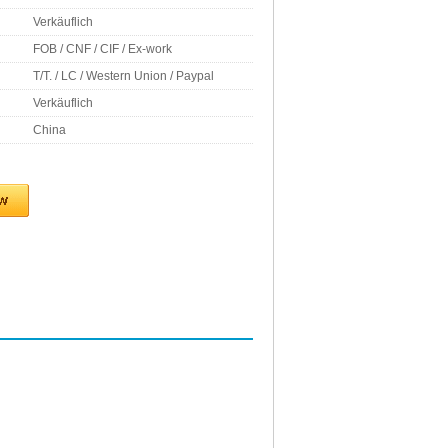
Verkäuflich
FOB / CNF / CIF / Ex-work
T/T. / LC / Western Union / Paypal
Verkäuflich
China