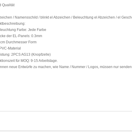
d
Qualität
zeichen
/
Namensschild
/ blinkt
el
Abzeichen
/
Beleuchtung
el
Abzeichen
/ el
Gesch
ktbeschreibung:
leuchtung
Farbe
: Jede Farbe
icke der
EL-Panels
: 0.3mm
 cm
Durchmesser
Form
PVC-Material
istung:
2PCS
AG13
(Knopfzelle)
tionszeit für
MOQ:
9-15
Arbeitstage.
önnen
neue Entwürfe
zu machen,
wie
Name / Nummer
/
Logos,
müssen nur
senden 