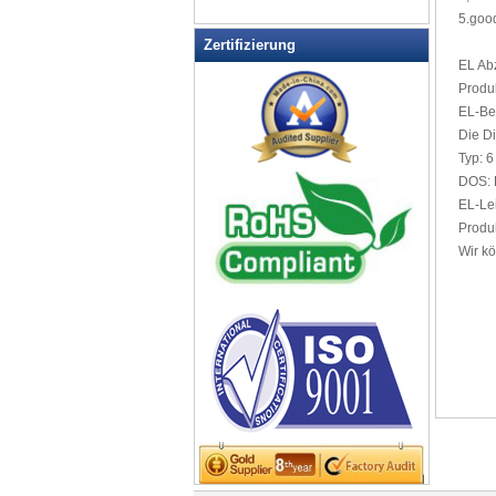
LED blinkt Dice
5.goo
LED blinkt Sonnenbrille
Zertifizierung
LED blinkt Tasse
EL
Ab
LED Coaster
Produ
EL
-Be
LED Drink Rührer
Die D
LED Eiseimer
Typ:
6
LED Hundehalsband Pet Items
DOS
:
LED Light Up Messer
EL
-Le
Produk
LED Light Up Spoons
Wir k
LED Schlüsselanhänger
Flaschenöffner
LED Tafel
LED Teelicht
LED-Dusche-Rasur Spiegel
LED-Partei Mittelstücke
LED-Schilder
Leucht-Armbänder
Licht Hüte & Kopfschmuck