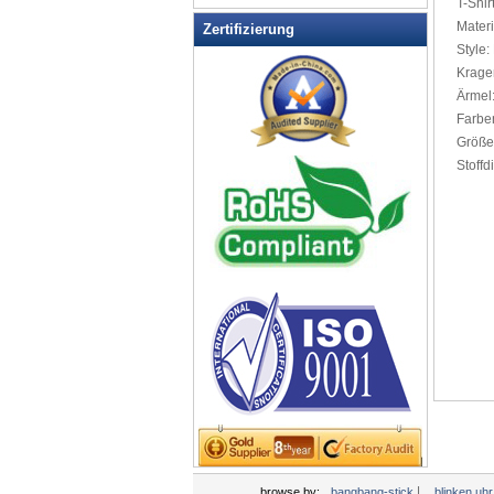
T
-Shir
LED blinkt Sonnenbrille
Mater
Zertifizierung
LED blinkt Tasse
Style:
LED Coaster
Krage
Ärmel
LED Drink Rührer
Farbe
LED Eiseimer
Größe
LED Hundehalsband Pet Items
Stoffd
LED Light Up Messer
LED Light Up Spoons
LED Schlüsselanhänger
Flaschenöffner
LED Tafel
LED Teelicht
LED-Dusche-Rasur Spiegel
LED-Partei Mittelstücke
LED-Schilder
Leucht-Armbänder
Licht Hüte & Kopfschmuck
Boppers
|
browse by:
bangbang-stick
blinken uh