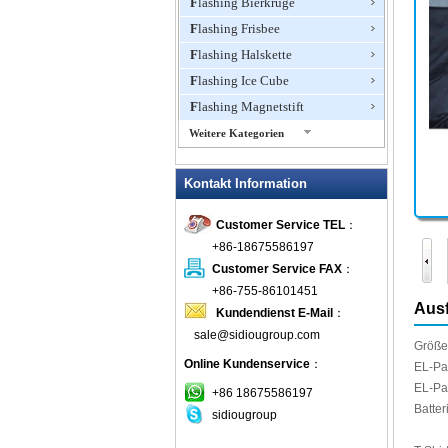
Flashing Bierkrüge
Flashing Frisbee
Flashing Halskette
Flashing Ice Cube
Flashing Magnetstift
Weitere Kategorien
Flashing Ohrringe
Kontakt Information
Flashing Ring
Flashing Schmuck
Customer Service TEL
：
Flashing Toys, Light Up
+86-18675586197
Neuheiten
Customer Service FAX
：
Flashing T-Shirts
+86-755-86101451
Flashing Wasserhahn Dusche
Ausf
Kundendienst E-Mail
：
Flashing Weinöffner
sale@sidiougroup.com
Größe 
Glow Sticks
Online Kundenservice
：
EL
-Pa
LED blinkt Balls
EL
-Pa
+86 18675586197
LED blinkt Clapper
Batter
sidiougroup
LED blinkt Dice