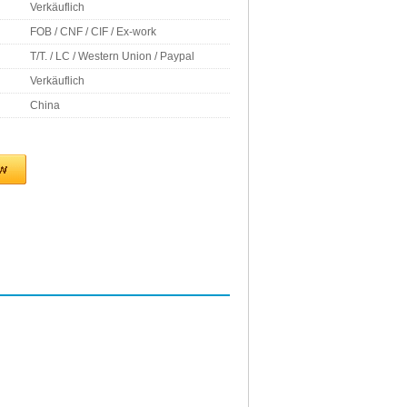
Verkäuflich
FOB / CNF / CIF / Ex-work
T/T. / LC / Western Union / Paypal
Verkäuflich
China