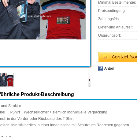
Minimal Bestellmenge:
Preisbedingung:
Zahlungsfrist:
Liefer-und Anlaufzeit:
Ursprungsort:
Anteil
ührliche Produkt-Beschreibung
und Struktur:
nel
+
T
-Shirt
+
Wechselrichter +
ziemlich
individuelle Verpackung
nel
: in
der Vorder-oder
Rückseite des
T-Shirt
iefach:
fein säuberlich in
einer
Innentasche mit
Schutztuch
Röhrchen gegeben