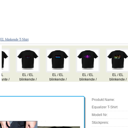
>
EL blinkende T-Shirt
EL / EL
EL / EL
Handy-
EL Light up T-
 /
blinkende /
blinkende /
Taschenlampe
Shirt
v /
sound aktiv /
sound aktiv /
T-
Equalizer T-
Equalizer T-
Shirt
ShirtProduct
structure:
Produkt Name:
Equalizer T-Shirt
Modell Nr:
Stückpreis: