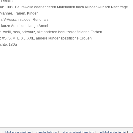
t
Details:
ial: 100%
Baumwolle oder anderen Materialien
nach Kundenwunsch
Nachfrage
Männer, Frauen
, Kinder
n:
V-Ausschnitt
oder Rundhals
:
kurze Ärmel und
lange Ärmel
n: weiß,
rosa, schwarz,
alle anderen
benutzerdefinierten Farben
: XS,
S
, M,
L
, XL,
XXL,
andere kundenspezifische
Größen
ichte
: 180g
|
|
|
|
|
r
blinkende mini fan
candle light up
el auto abzeichen licht
el blinkende t-shirt