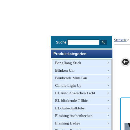
Startseite
Suche
Produktkategorien
BangBang-Stick
Blinken Uhr
 / EL
EL / EL
EL / EL
EL / EL
EL / EL
Blinkende Mini Fan
kende /
blinkende /
blinkende /
blinkende /
blinkende
 aktiv /
sound aktiv /
sound aktiv /
Candle Light Up
sound aktiv /
sound akti
izer T-
Equalizer T-
Equalizer T-
Equalizer T-
Equalizer 
EL Auto Abzeichen Licht
hirt
Shirt
Shirt
Shirt
Shirt
EL blinkende T-Shirt
EL-Auto-Aufkleber
Flashing Aschenbecher
Flashing Badge