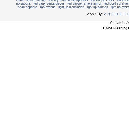
items
led ice bucket
led key chain bottle openers
led knippert balls
led knip
up spoons
led party centerpieces
led shower shave mirror
led-bord schrijve
head boppers
licht wands
light up dienbladen
light up pennen
light up swiz
Search By:
A
B
C
D
E
F
Copyright ©
China Flashing 