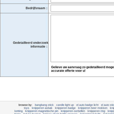
Bedrijfsnaam：
Gedetailleerd onderzoek
informatie：
Gelieve uw aanvraag zo gedetailleerd moge
accurate offerte voor u!
browse by:
bangbang stick
candle light up
el auto badge licht
el auto sti
toys
knipperen asbak
knipperen badge
knipperen beer mokken
kni
ketting
knipperen magnetische pin
knipperen oorbellen
knipperen ring
knip